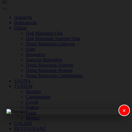
Anasayfa
Hakkımızda
Odalar
Dağ Manzaralı Oda
Dağ Manzaralı Superior Oda
Deniz Manzaralı Güneysu
Suite
Bungalow
Superior Bungalow
Deniz Manzaralı Ardeşen
Deniz Manzaralı Hemşin
Deniz Manzaralı Çamlıhemşin
SAUNA
TURİZM
İkizdere
Çamlıhemşin
Çayeli
İyidere
×
Pazar
Merkez
GALERİ
RESTAURANT